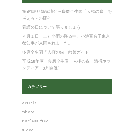
第1回語り部講演会～多磨全生園「人権の森」を
考える～の開催
看護の日について語りましょう
４月１日（土）小雨の降る中、小池百合子東京
都知事が来園されました。
多磨全生園「人権の森」散策ガイド
平成28年度 多磨全生園 人権の森 清掃ボラ
ンティア（3月開催）
カテゴリー
article
photo
unclassified
video