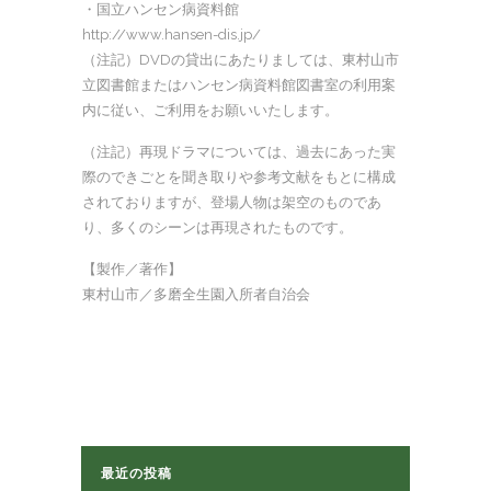
・国立ハンセン病資料館
http://www.hansen-dis.jp/
（注記）DVDの貸出にあたりましては、東村山市
立図書館またはハンセン病資料館図書室の利用案
内に従い、ご利用をお願いいたします。
（注記）再現ドラマについては、過去にあった実
際のできごとを聞き取りや参考文献をもとに構成
されておりますが、登場人物は架空のものであ
り、多くのシーンは再現されたものです。
【製作／著作】
東村山市／多磨全生園入所者自治会
最近の投稿