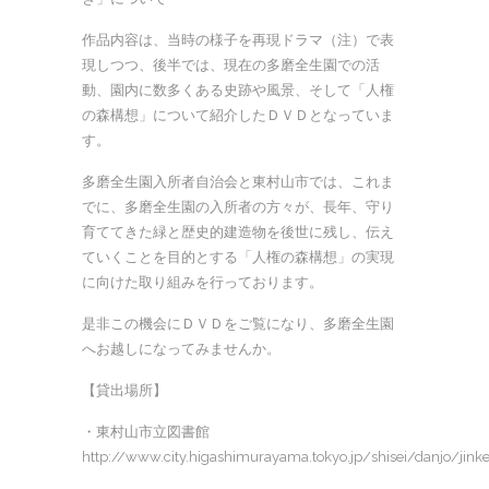
作品内容は、当時の様子を再現ドラマ（注）で表
現しつつ、後半では、現在の多磨全生園での活
動、園内に数多くある史跡や風景、そして「人権
の森構想」について紹介したＤＶＤとなっていま
す。
多磨全生園入所者自治会と東村山市では、これま
でに、多磨全生園の入所者の方々が、長年、守り
育ててきた緑と歴史的建造物を後世に残し、伝え
ていくことを目的とする「人権の森構想」の実現
に向けた取り組みを行っております。
是非この機会にＤＶＤをご覧になり、多磨全生園
へお越しになってみませんか。
【貸出場所】
・東村山市立図書館
http://www.city.higashimurayama.tokyo.jp/shisei/danjo/jin