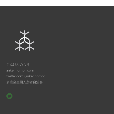
じんけんのもり
jinkennomori.com
twitter.com/jinkennomori
多磨全生園入所者自治会