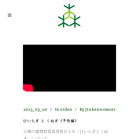
ひいらぎ と くぬぎ《予告編》
2015_03_20
In
video
By
jinkennomori
ひいらぎ と くぬぎ《予告編》
人権の森構想普及啓発ＤＶＤ「ひいらぎとくぬ
ぎ」について