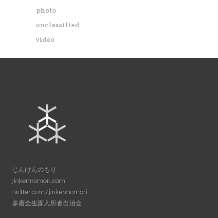
photo
unclassified
video
じんけんのもり
jinkennomori.com
twitter.com/jinkennomori
多磨全生園入所者自治会