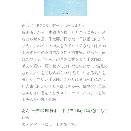
内容（「BOOK」データベースより）
線路沿いから一本路地を抜けたところにある小さ
などら焼き店。千太郎が日がな一日鉄板に向かう
店先に、バイトの求人をみてやってきたのは70歳
を過ぎた手の不自由な女性・吉井徳江だった。徳
江のつくる「あん」の旨さに舌をまく千太郎は、
彼女を雇い、店は繁盛しはじめるのだが…。偏見の
なかに人生を閉じ込められた徳江、生きる気力を
失いかけていた千太郎。ふたりはそれぞれに新し
い人生に向かって歩きはじめる―。生命の不思議
な美しさに息をのむラストシーン、いつまでも胸
を去らない魂の物語。
あん (一般書) [単行本] ドリアン助川 (著) はこちら
から
カスタマーレビューも素敵です。