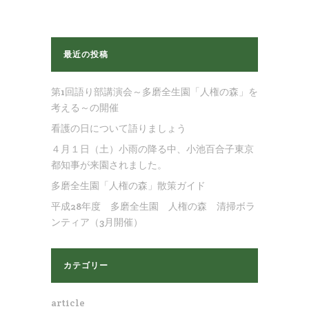
最近の投稿
第1回語り部講演会～多磨全生園「人権の森」を
考える～の開催
看護の日について語りましょう
４月１日（土）小雨の降る中、小池百合子東京
都知事が来園されました。
多磨全生園「人権の森」散策ガイド
平成28年度 多磨全生園 人権の森 清掃ボラ
ンティア（3月開催）
カテゴリー
article